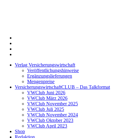
Twitter
Xing
LinkedIn
Login
Verlag Versicherungswirtschaft
Veröffentlichungshinweise
Ergänzungslieferungen
Mengenpreise
VersicherungswirtschaftCLUB – Das Talkformat
VWClub Juni 2026
VWClub März 2026
VWClub November 2025
VWClub Juli 2025
VWClub November 2024
VWClub Oktober 2023
VWClub April 2023
Shop
Redaktion