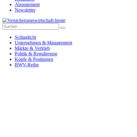
Abonnement
Newsletter
Suche
Versicherungswirtschaft-heute
nach:
Schlaglicht
Unternehmen & Management
Märkte & Vertrieb
Politik & Regulierung
Köpfe & Positionen
BWV-Reihe