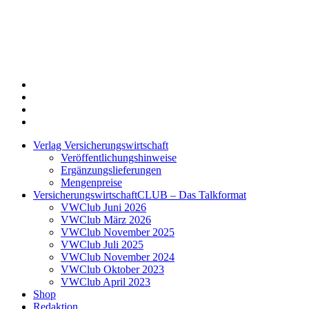
Twitter
Xing
LinkedIn
Login
Verlag Versicherungswirtschaft
Veröffentlichungshinweise
Ergänzungslieferungen
Mengenpreise
VersicherungswirtschaftCLUB – Das Talkformat
VWClub Juni 2026
VWClub März 2026
VWClub November 2025
VWClub Juli 2025
VWClub November 2024
VWClub Oktober 2023
VWClub April 2023
Shop
Redaktion