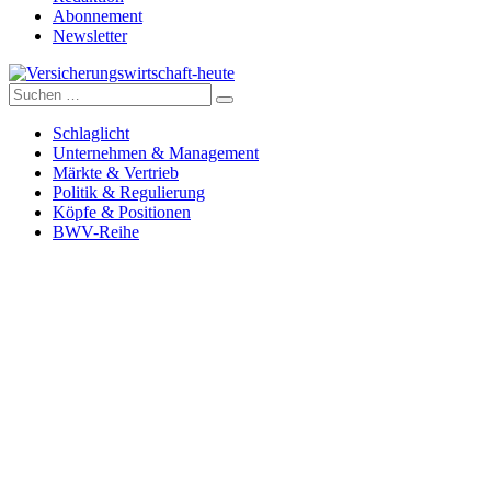
Abonnement
Newsletter
Suche
Versicherungswirtschaft-heute
nach:
Schlaglicht
Unternehmen & Management
Märkte & Vertrieb
Politik & Regulierung
Köpfe & Positionen
BWV-Reihe