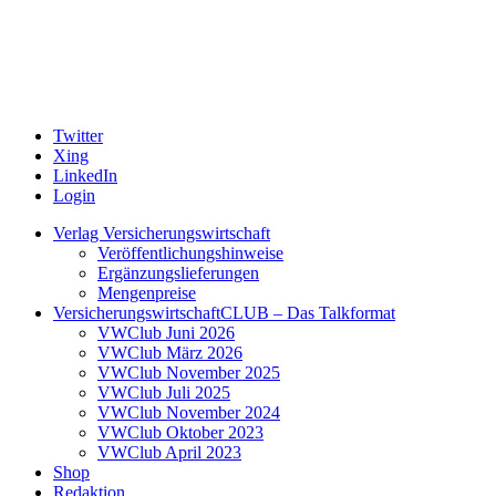
Twitter
Xing
LinkedIn
Login
Verlag Versicherungswirtschaft
Veröffentlichungshinweise
Ergänzungslieferungen
Mengenpreise
VersicherungswirtschaftCLUB – Das Talkformat
VWClub Juni 2026
VWClub März 2026
VWClub November 2025
VWClub Juli 2025
VWClub November 2024
VWClub Oktober 2023
VWClub April 2023
Shop
Redaktion