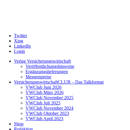
Twitter
Xing
LinkedIn
Login
Verlag Versicherungswirtschaft
Veröffentlichungshinweise
Ergänzungslieferungen
Mengenpreise
VersicherungswirtschaftCLUB – Das Talkformat
VWClub Juni 2026
VWClub März 2026
VWClub November 2025
VWClub Juli 2025
VWClub November 2024
VWClub Oktober 2023
VWClub April 2023
Shop
Redaktion