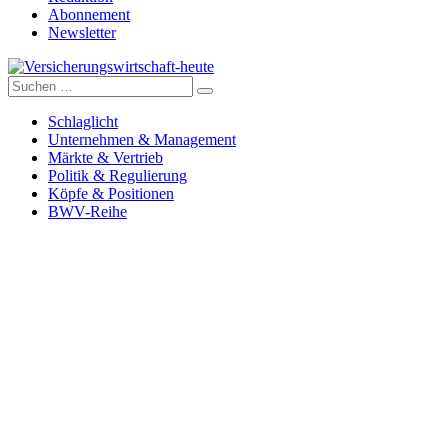
Abonnement
Newsletter
Suche
Versicherungswirtschaft-heute
nach:
Schlaglicht
Unternehmen & Management
Märkte & Vertrieb
Politik & Regulierung
Köpfe & Positionen
BWV-Reihe