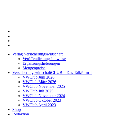
Twitter
Xing
LinkedIn
Login
Verlag Versicherungswirtschaft
Veröffentlichungshinweise
Ergänzungslieferungen
Mengenpreise
VersicherungswirtschaftCLUB – Das Talkformat
VWClub Juni 2026
VWClub März 2026
VWClub November 2025
VWClub Juli 2025
VWClub November 2024
VWClub Oktober 2023
VWClub April 2023
Shop
Redaktion