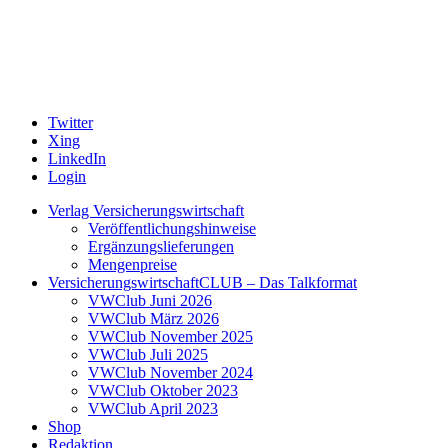
Twitter
Xing
LinkedIn
Login
Verlag Versicherungswirtschaft
Veröffentlichungshinweise
Ergänzungslieferungen
Mengenpreise
VersicherungswirtschaftCLUB – Das Talkformat
VWClub Juni 2026
VWClub März 2026
VWClub November 2025
VWClub Juli 2025
VWClub November 2024
VWClub Oktober 2023
VWClub April 2023
Shop
Redaktion