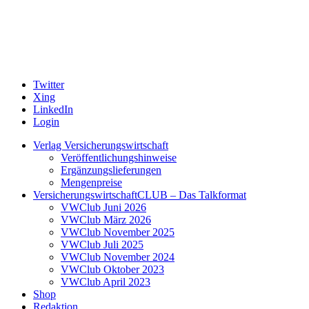
Twitter
Xing
LinkedIn
Login
Verlag Versicherungswirtschaft
Veröffentlichungshinweise
Ergänzungslieferungen
Mengenpreise
VersicherungswirtschaftCLUB – Das Talkformat
VWClub Juni 2026
VWClub März 2026
VWClub November 2025
VWClub Juli 2025
VWClub November 2024
VWClub Oktober 2023
VWClub April 2023
Shop
Redaktion