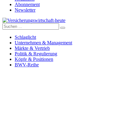
Abonnement
Newsletter
Suche
Versicherungswirtschaft-heute
nach:
Schlaglicht
Unternehmen & Management
Märkte & Vertrieb
Politik & Regulierung
Köpfe & Positionen
BWV-Reihe