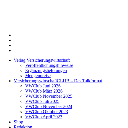
Twitter
Xing
LinkedIn
Login
Verlag Versicherungswirtschaft
Veröffentlichungshinweise
Ergänzungslieferungen
Mengenpreise
VersicherungswirtschaftCLUB – Das Talkformat
VWClub Juni 2026
VWClub März 2026
VWClub November 2025
VWClub Juli 2025
VWClub November 2024
VWClub Oktober 2023
VWClub April 2023
Shop
Redaktion