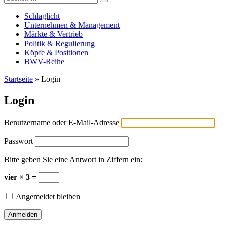
Versicherungswirtschaft-heute
nach:
Schlaglicht
Unternehmen & Management
Märkte & Vertrieb
Politik & Regulierung
Köpfe & Positionen
BWV-Reihe
Startseite
»
Login
Login
Benutzername oder E-Mail-Adresse
Passwort
Bitte geben Sie eine Antwort in Ziffern ein:
vier × 3 =
Angemeldet bleiben