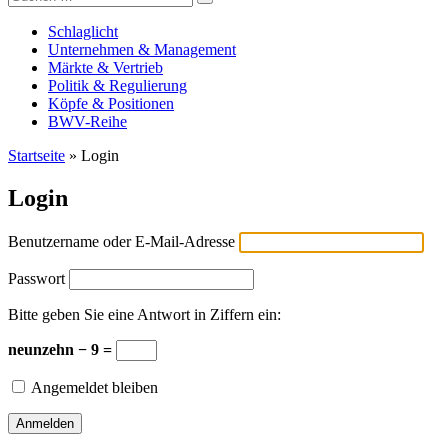
Versicherungswirtschaft-heute
nach:
Schlaglicht
Unternehmen & Management
Märkte & Vertrieb
Politik & Regulierung
Köpfe & Positionen
BWV-Reihe
Startseite
»
Login
Login
Benutzername oder E-Mail-Adresse
Passwort
Bitte geben Sie eine Antwort in Ziffern ein:
neunzehn − 9 =
Angemeldet bleiben