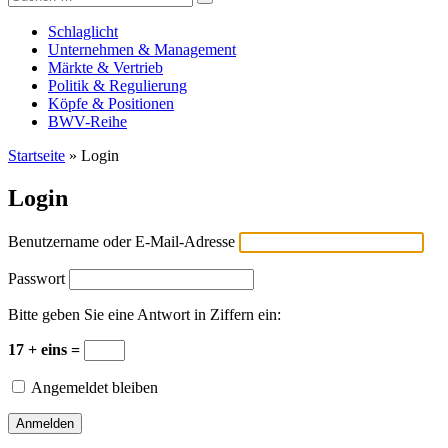
Versicherungswirtschaft-heute
nach:
Schlaglicht
Unternehmen & Management
Märkte & Vertrieb
Politik & Regulierung
Köpfe & Positionen
BWV-Reihe
Startseite
»
Login
Login
Benutzername oder E-Mail-Adresse
Passwort
Bitte geben Sie eine Antwort in Ziffern ein:
17 + eins =
Angemeldet bleiben