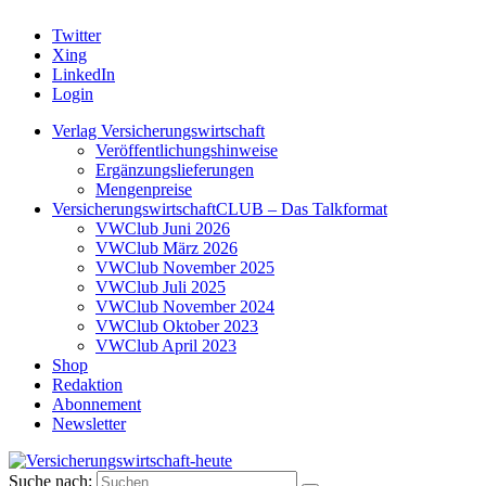
Twitter
Xing
LinkedIn
Login
Verlag Versicherungswirtschaft
Veröffentlichungshinweise
Ergänzungslieferungen
Mengenpreise
VersicherungswirtschaftCLUB – Das Talkformat
VWClub Juni 2026
VWClub März 2026
VWClub November 2025
VWClub Juli 2025
VWClub November 2024
VWClub Oktober 2023
VWClub April 2023
Shop
Redaktion
Abonnement
Newsletter
Suche nach: