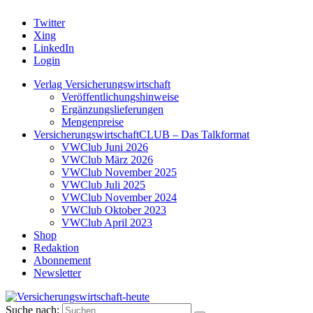
Twitter
Xing
LinkedIn
Login
Verlag Versicherungswirtschaft
Veröffentlichungshinweise
Ergänzungslieferungen
Mengenpreise
VersicherungswirtschaftCLUB – Das Talkformat
VWClub Juni 2026
VWClub März 2026
VWClub November 2025
VWClub Juli 2025
VWClub November 2024
VWClub Oktober 2023
VWClub April 2023
Shop
Redaktion
Abonnement
Newsletter
Suche nach: