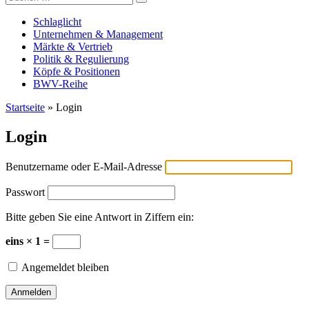
Versicherungswirtschaft-heute
nach:
Schlaglicht
Unternehmen & Management
Märkte & Vertrieb
Politik & Regulierung
Köpfe & Positionen
BWV-Reihe
Startseite
»
Login
Login
Benutzername oder E-Mail-Adresse
Passwort
Bitte geben Sie eine Antwort in Ziffern ein:
eins × 1 =
Angemeldet bleiben