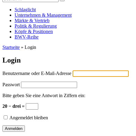
Versicherungswirtschaft-heute
nach:
Schlaglicht
Unternehmen & Management
Märkte & Vertrieb
Politik & Regulierung
Köpfe & Positionen
BWV-Reihe
Startseite
»
Login
Login
Benutzername oder E-Mail-Adresse
Passwort
Bitte geben Sie eine Antwort in Ziffern ein:
20 − drei =
Angemeldet bleiben