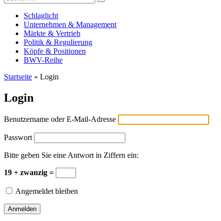
Versicherungswirtschaft-heute
nach:
Schlaglicht
Unternehmen & Management
Märkte & Vertrieb
Politik & Regulierung
Köpfe & Positionen
BWV-Reihe
Startseite
»
Login
Login
Benutzername oder E-Mail-Adresse
Passwort
Bitte geben Sie eine Antwort in Ziffern ein:
19 + zwanzig =
Angemeldet bleiben