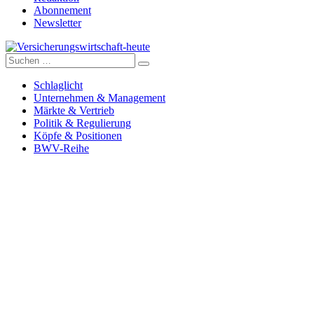
Abonnement
Newsletter
Suche
Versicherungswirtschaft-heute
nach:
Schlaglicht
Unternehmen & Management
Märkte & Vertrieb
Politik & Regulierung
Köpfe & Positionen
BWV-Reihe