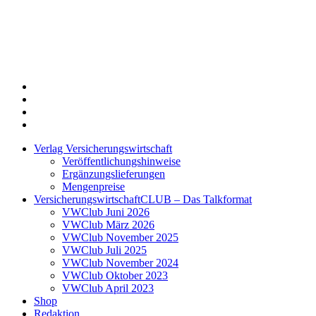
Twitter
Xing
LinkedIn
Login
Verlag Versicherungswirtschaft
Veröffentlichungshinweise
Ergänzungslieferungen
Mengenpreise
VersicherungswirtschaftCLUB – Das Talkformat
VWClub Juni 2026
VWClub März 2026
VWClub November 2025
VWClub Juli 2025
VWClub November 2024
VWClub Oktober 2023
VWClub April 2023
Shop
Redaktion