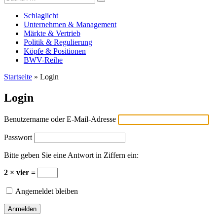
Versicherungswirtschaft-heute
nach:
Schlaglicht
Unternehmen & Management
Märkte & Vertrieb
Politik & Regulierung
Köpfe & Positionen
BWV-Reihe
Startseite
»
Login
Login
Benutzername oder E-Mail-Adresse
Passwort
Bitte geben Sie eine Antwort in Ziffern ein:
2 × vier =
Angemeldet bleiben