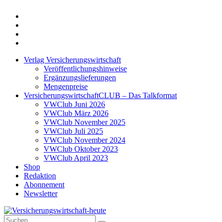
Twitter
Xing
LinkedIn
Login
Verlag Versicherungswirtschaft
Veröffentlichungshinweise
Ergänzungslieferungen
Mengenpreise
VersicherungswirtschaftCLUB – Das Talkformat
VWClub Juni 2026
VWClub März 2026
VWClub November 2025
VWClub Juli 2025
VWClub November 2024
VWClub Oktober 2023
VWClub April 2023
Shop
Redaktion
Abonnement
Newsletter
Suche