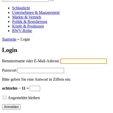
Versicherungswirtschaft-heute
nach:
Schlaglicht
Unternehmen & Management
Märkte & Vertrieb
Politik & Regulierung
Köpfe & Positionen
BWV-Reihe
Startseite
»
Login
Login
Benutzername oder E-Mail-Adresse
Passwort
Bitte geben Sie eine Antwort in Ziffern ein:
achtzehn − 11 =
Angemeldet bleiben