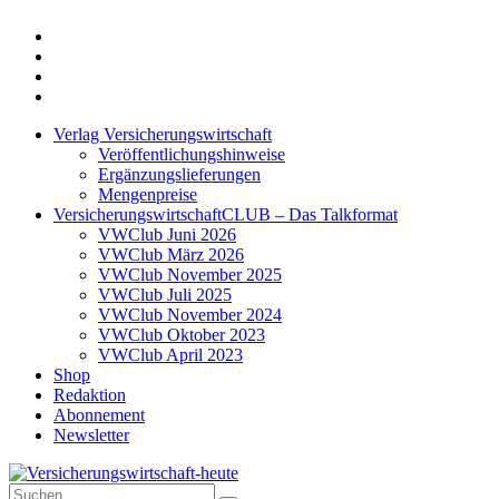
Twitter
Xing
LinkedIn
Login
Verlag Versicherungswirtschaft
Veröffentlichungshinweise
Ergänzungslieferungen
Mengenpreise
VersicherungswirtschaftCLUB – Das Talkformat
VWClub Juni 2026
VWClub März 2026
VWClub November 2025
VWClub Juli 2025
VWClub November 2024
VWClub Oktober 2023
VWClub April 2023
Shop
Redaktion
Abonnement
Newsletter
Suche