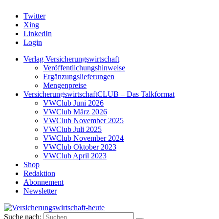
Twitter
Xing
LinkedIn
Login
Verlag Versicherungswirtschaft
Veröffentlichungshinweise
Ergänzungslieferungen
Mengenpreise
VersicherungswirtschaftCLUB – Das Talkformat
VWClub Juni 2026
VWClub März 2026
VWClub November 2025
VWClub Juli 2025
VWClub November 2024
VWClub Oktober 2023
VWClub April 2023
Shop
Redaktion
Abonnement
Newsletter
Suche nach: