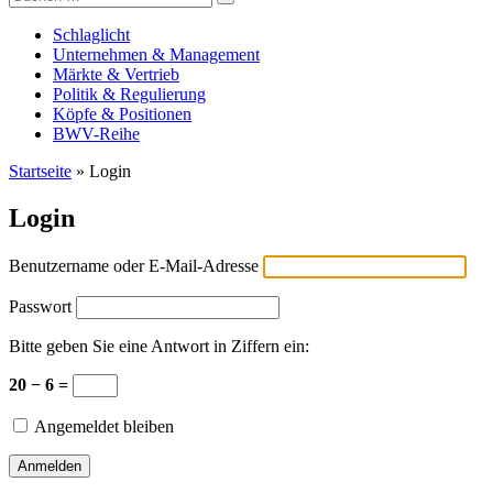
Versicherungswirtschaft-heute
nach:
Schlaglicht
Unternehmen & Management
Märkte & Vertrieb
Politik & Regulierung
Köpfe & Positionen
BWV-Reihe
Startseite
»
Login
Login
Benutzername oder E-Mail-Adresse
Passwort
Bitte geben Sie eine Antwort in Ziffern ein:
20 − 6 =
Angemeldet bleiben