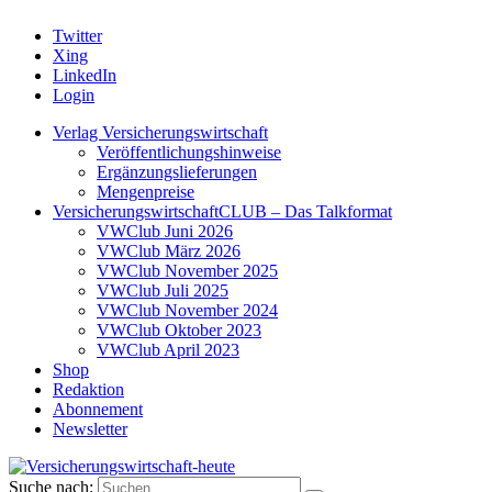
Twitter
Xing
LinkedIn
Login
Verlag Versicherungswirtschaft
Veröffentlichungshinweise
Ergänzungslieferungen
Mengenpreise
VersicherungswirtschaftCLUB – Das Talkformat
VWClub Juni 2026
VWClub März 2026
VWClub November 2025
VWClub Juli 2025
VWClub November 2024
VWClub Oktober 2023
VWClub April 2023
Shop
Redaktion
Abonnement
Newsletter
Suche nach: