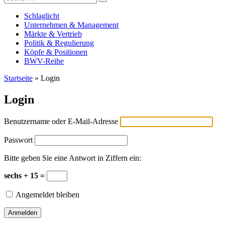
Versicherungswirtschaft-heute
nach:
Schlaglicht
Unternehmen & Management
Märkte & Vertrieb
Politik & Regulierung
Köpfe & Positionen
BWV-Reihe
Startseite
»
Login
Login
Benutzername oder E-Mail-Adresse
Passwort
Bitte geben Sie eine Antwort in Ziffern ein:
sechs + 15 =
Angemeldet bleiben