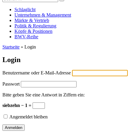
Versicherungswirtschaft-heute
nach:
Schlaglicht
Unternehmen & Management
Märkte & Vertrieb
Politik & Regulierung
Köpfe & Positionen
BWV-Reihe
Startseite
»
Login
Login
Benutzername oder E-Mail-Adresse
Passwort
Bitte geben Sie eine Antwort in Ziffern ein:
siebzehn − 1 =
Angemeldet bleiben