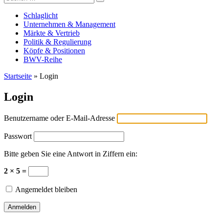
Versicherungswirtschaft-heute
nach:
Schlaglicht
Unternehmen & Management
Märkte & Vertrieb
Politik & Regulierung
Köpfe & Positionen
BWV-Reihe
Startseite
»
Login
Login
Benutzername oder E-Mail-Adresse
Passwort
Bitte geben Sie eine Antwort in Ziffern ein:
2 × 5 =
Angemeldet bleiben