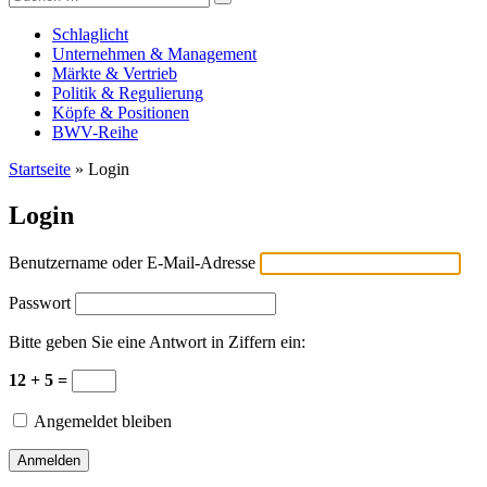
Versicherungswirtschaft-heute
nach:
Schlaglicht
Unternehmen & Management
Märkte & Vertrieb
Politik & Regulierung
Köpfe & Positionen
BWV-Reihe
Startseite
»
Login
Login
Benutzername oder E-Mail-Adresse
Passwort
Bitte geben Sie eine Antwort in Ziffern ein:
12 + 5 =
Angemeldet bleiben