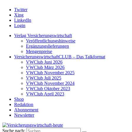
Twitter
Xing
LinkedIn
Login
Verlag Versicherungswirtschaft
Veröffentlichungshinweise
Ergänzungslieferungen
Mengenpreise
VersicherungswirtschaftCLUB – Das Talkformat
VWClub Juni 2026
VWClub März 2026
VWClub November 2025
VWClub Juli 2025
VWClub November 2024
VWClub Oktober 2023
VWClub April 2023
Shop
Redaktion
Abonnement
Newsletter
Suche nach: