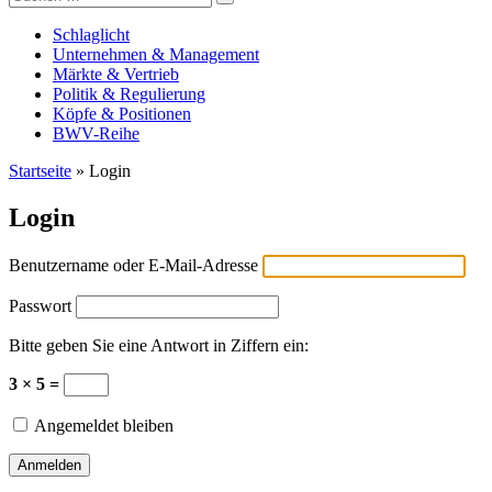
Versicherungswirtschaft-heute
nach:
Schlaglicht
Unternehmen & Management
Märkte & Vertrieb
Politik & Regulierung
Köpfe & Positionen
BWV-Reihe
Startseite
»
Login
Login
Benutzername oder E-Mail-Adresse
Passwort
Bitte geben Sie eine Antwort in Ziffern ein:
3 × 5 =
Angemeldet bleiben