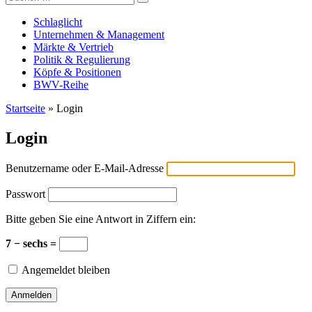
Versicherungswirtschaft-heute
nach:
Schlaglicht
Unternehmen & Management
Märkte & Vertrieb
Politik & Regulierung
Köpfe & Positionen
BWV-Reihe
Startseite
»
Login
Login
Benutzername oder E-Mail-Adresse
Passwort
Bitte geben Sie eine Antwort in Ziffern ein:
7 − sechs =
Angemeldet bleiben