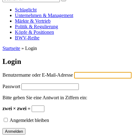
Versicherungswirtschaft-heute
nach:
Schlaglicht
Unternehmen & Management
Märkte & Vertrieb
Politik & Regulierung
Köpfe & Positionen
BWV-Reihe
Startseite
»
Login
Login
Benutzername oder E-Mail-Adresse
Passwort
Bitte geben Sie eine Antwort in Ziffern ein:
zwei × zwei =
Angemeldet bleiben