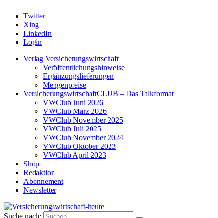
Twitter
Xing
LinkedIn
Login
Verlag Versicherungswirtschaft
Veröffentlichungshinweise
Ergänzungslieferungen
Mengenpreise
VersicherungswirtschaftCLUB – Das Talkformat
VWClub Juni 2026
VWClub März 2026
VWClub November 2025
VWClub Juli 2025
VWClub November 2024
VWClub Oktober 2023
VWClub April 2023
Shop
Redaktion
Abonnement
Newsletter
Suche nach: