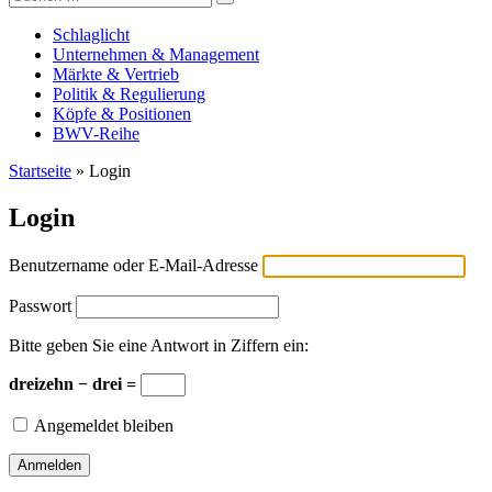
Versicherungswirtschaft-heute
nach:
Schlaglicht
Unternehmen & Management
Märkte & Vertrieb
Politik & Regulierung
Köpfe & Positionen
BWV-Reihe
Startseite
»
Login
Login
Benutzername oder E-Mail-Adresse
Passwort
Bitte geben Sie eine Antwort in Ziffern ein:
dreizehn − drei =
Angemeldet bleiben