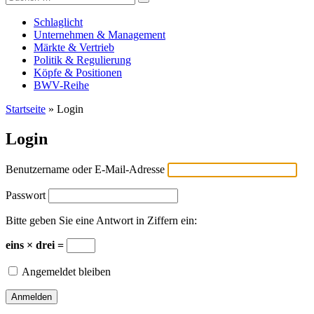
Versicherungswirtschaft-heute
nach:
Schlaglicht
Unternehmen & Management
Märkte & Vertrieb
Politik & Regulierung
Köpfe & Positionen
BWV-Reihe
Startseite
»
Login
Login
Benutzername oder E-Mail-Adresse
Passwort
Bitte geben Sie eine Antwort in Ziffern ein:
eins × drei =
Angemeldet bleiben