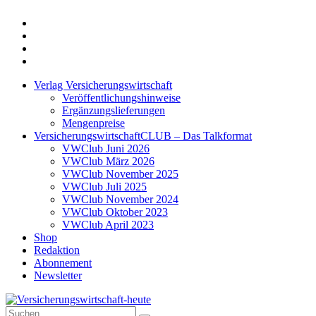
Twitter
Xing
LinkedIn
Login
Verlag Versicherungswirtschaft
Veröffentlichungshinweise
Ergänzungslieferungen
Mengenpreise
VersicherungswirtschaftCLUB – Das Talkformat
VWClub Juni 2026
VWClub März 2026
VWClub November 2025
VWClub Juli 2025
VWClub November 2024
VWClub Oktober 2023
VWClub April 2023
Shop
Redaktion
Abonnement
Newsletter
Suche