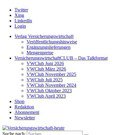
Twitter
Xing
LinkedIn
Login
Verlag Versicherungswirtschaft
Veröffentlichungshinweise
Ergänzungslieferungen
Mengenpreise
VersicherungswirtschaftCLUB – Das Talkformat
VWClub Juni 2026
VWClub März 2026
VWClub November 2025
VWClub Juli 2025
VWClub November 2024
VWClub Oktober 2023
VWClub April 2023
Shop
Redaktion
Abonnement
Newsletter
Suche nach: