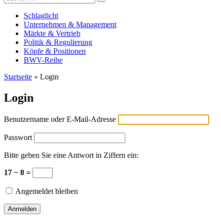
Versicherungswirtschaft-heute
nach:
Schlaglicht
Unternehmen & Management
Märkte & Vertrieb
Politik & Regulierung
Köpfe & Positionen
BWV-Reihe
Startseite
»
Login
Login
Benutzername oder E-Mail-Adresse
Passwort
Bitte geben Sie eine Antwort in Ziffern ein:
17 − 8 =
Angemeldet bleiben