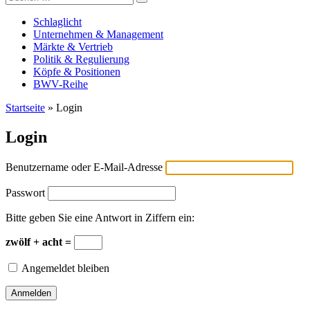
Versicherungswirtschaft-heute
nach:
Schlaglicht
Unternehmen & Management
Märkte & Vertrieb
Politik & Regulierung
Köpfe & Positionen
BWV-Reihe
Startseite
»
Login
Login
Benutzername oder E-Mail-Adresse
Passwort
Bitte geben Sie eine Antwort in Ziffern ein:
zwölf + acht =
Angemeldet bleiben