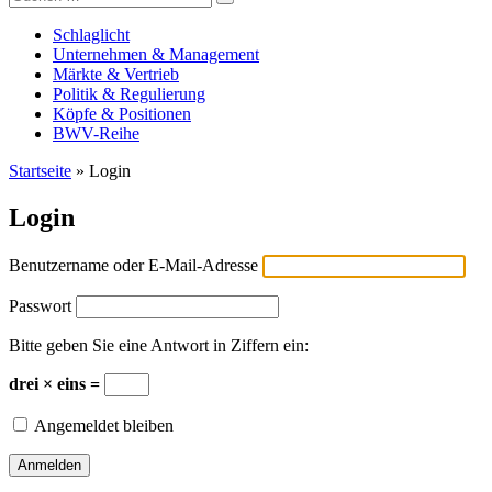
Versicherungswirtschaft-heute
nach:
Schlaglicht
Unternehmen & Management
Märkte & Vertrieb
Politik & Regulierung
Köpfe & Positionen
BWV-Reihe
Startseite
»
Login
Login
Benutzername oder E-Mail-Adresse
Passwort
Bitte geben Sie eine Antwort in Ziffern ein:
drei × eins =
Angemeldet bleiben