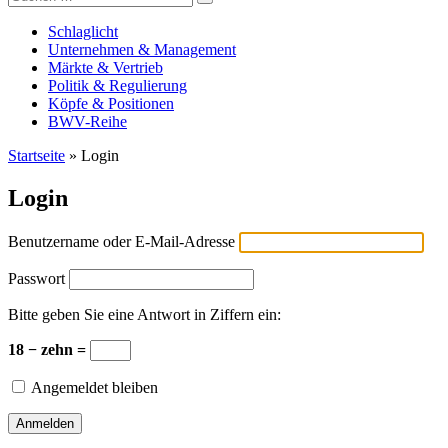
Versicherungswirtschaft-heute
nach:
Schlaglicht
Unternehmen & Management
Märkte & Vertrieb
Politik & Regulierung
Köpfe & Positionen
BWV-Reihe
Startseite
»
Login
Login
Benutzername oder E-Mail-Adresse
Passwort
Bitte geben Sie eine Antwort in Ziffern ein:
18 − zehn =
Angemeldet bleiben