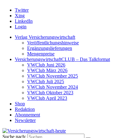
Twitter
Xing
LinkedIn
Login
Verlag Versicherungswirtschaft
Veröffentlichungshinweise
Ergänzungslieferungen
Mengenpreise
VersicherungswirtschaftCLUB – Das Talkformat
VWClub Juni 2026
VWClub März 2026
VWClub November 2025
VWClub Juli 2025
VWClub November 2024
VWClub Oktober 2023
VWClub April 2023
Shop
Redaktion
Abonnement
Newsletter
Suche nach: