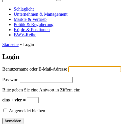
Versicherungswirtschaft-heute
nach:
Schlaglicht
Unternehmen & Management
Märkte & Vertrieb
Politik & Regulierung
Köpfe & Positionen
BWV-Reihe
Startseite
»
Login
Login
Benutzername oder E-Mail-Adresse
Passwort
Bitte geben Sie eine Antwort in Ziffern ein:
eins + vier =
Angemeldet bleiben