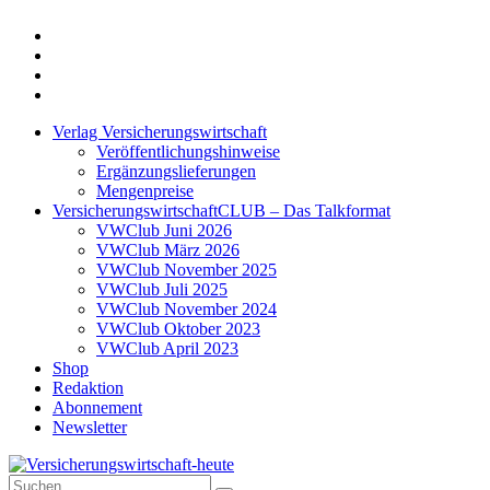
Twitter
Xing
LinkedIn
Login
Verlag Versicherungswirtschaft
Veröffentlichungshinweise
Ergänzungslieferungen
Mengenpreise
VersicherungswirtschaftCLUB – Das Talkformat
VWClub Juni 2026
VWClub März 2026
VWClub November 2025
VWClub Juli 2025
VWClub November 2024
VWClub Oktober 2023
VWClub April 2023
Shop
Redaktion
Abonnement
Newsletter
Suche