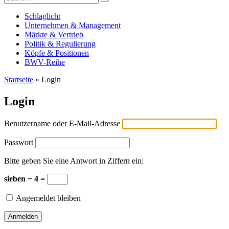
Versicherungswirtschaft-heute
nach:
Schlaglicht
Unternehmen & Management
Märkte & Vertrieb
Politik & Regulierung
Köpfe & Positionen
BWV-Reihe
Startseite
»
Login
Login
Benutzername oder E-Mail-Adresse
Passwort
Bitte geben Sie eine Antwort in Ziffern ein:
sieben − 4 =
Angemeldet bleiben