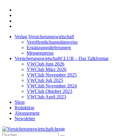
Twitter
Xing
LinkedIn
Login
Verlag Versicherungswirtschaft
Veröffentlichungshinweise
Ergänzungslieferungen
Mengenpreise
VersicherungswirtschaftCLUB – Das Talkformat
VWClub Juni 2026
VWClub März 2026
VWClub November 2025
VWClub Juli 2025
VWClub November 2024
VWClub Oktober 2023
VWClub April 2023
Shop
Redaktion
Abonnement
Newsletter
Suche