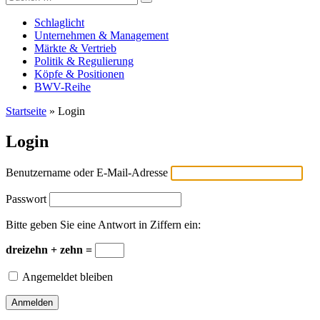
Versicherungswirtschaft-heute
nach:
Schlaglicht
Unternehmen & Management
Märkte & Vertrieb
Politik & Regulierung
Köpfe & Positionen
BWV-Reihe
Startseite
»
Login
Login
Benutzername oder E-Mail-Adresse
Passwort
Bitte geben Sie eine Antwort in Ziffern ein:
dreizehn + zehn =
Angemeldet bleiben