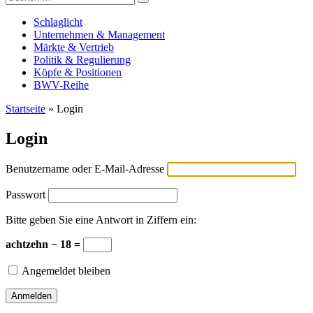
Versicherungswirtschaft-heute
nach:
Schlaglicht
Unternehmen & Management
Märkte & Vertrieb
Politik & Regulierung
Köpfe & Positionen
BWV-Reihe
Startseite
»
Login
Login
Benutzername oder E-Mail-Adresse
Passwort
Bitte geben Sie eine Antwort in Ziffern ein:
achtzehn − 18 =
Angemeldet bleiben