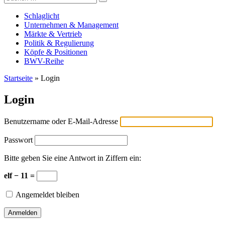
Versicherungswirtschaft-heute
nach:
Schlaglicht
Unternehmen & Management
Märkte & Vertrieb
Politik & Regulierung
Köpfe & Positionen
BWV-Reihe
Startseite
»
Login
Login
Benutzername oder E-Mail-Adresse
Passwort
Bitte geben Sie eine Antwort in Ziffern ein:
elf − 11 =
Angemeldet bleiben