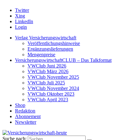
Twitter
Xing
LinkedIn
Login
Verlag Versicherungswirtschaft
Veröffentlichungshinweise
Ergänzungslieferungen
Mengenpreise
VersicherungswirtschaftCLUB – Das Talkformat
VWClub Juni 2026
VWClub März 2026
VWClub November 2025
VWClub Juli 2025
VWClub November 2024
VWClub Oktober 2023
VWClub April 2023
Shop
Redaktion
Abonnement
Newsletter
Suche nach: