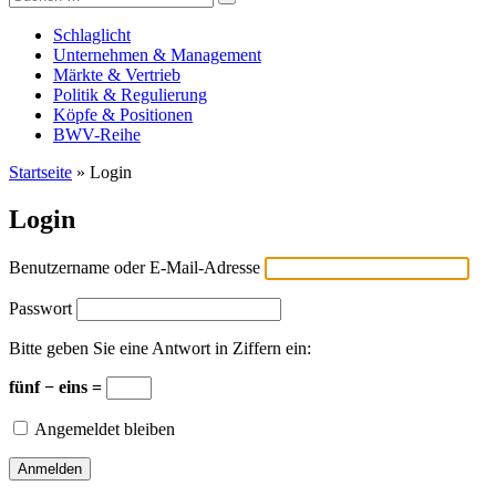
Versicherungswirtschaft-heute
nach:
Schlaglicht
Unternehmen & Management
Märkte & Vertrieb
Politik & Regulierung
Köpfe & Positionen
BWV-Reihe
Startseite
»
Login
Login
Benutzername oder E-Mail-Adresse
Passwort
Bitte geben Sie eine Antwort in Ziffern ein:
fünf − eins =
Angemeldet bleiben