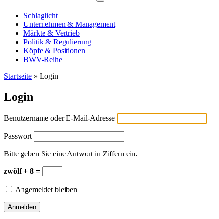
Versicherungswirtschaft-heute
nach:
Schlaglicht
Unternehmen & Management
Märkte & Vertrieb
Politik & Regulierung
Köpfe & Positionen
BWV-Reihe
Startseite
»
Login
Login
Benutzername oder E-Mail-Adresse
Passwort
Bitte geben Sie eine Antwort in Ziffern ein:
zwölf + 8 =
Angemeldet bleiben