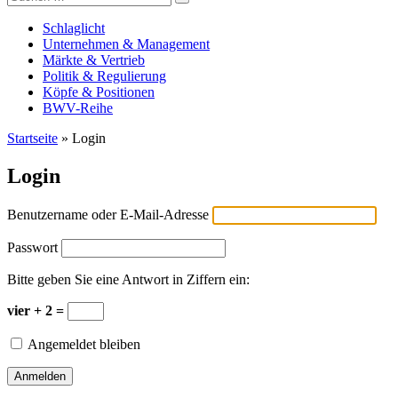
Versicherungswirtschaft-heute
nach:
Schlaglicht
Unternehmen & Management
Märkte & Vertrieb
Politik & Regulierung
Köpfe & Positionen
BWV-Reihe
Startseite
»
Login
Login
Benutzername oder E-Mail-Adresse
Passwort
Bitte geben Sie eine Antwort in Ziffern ein:
vier + 2 =
Angemeldet bleiben