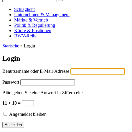
Versicherungswirtschaft-heute
nach:
Schlaglicht
Unternehmen & Management
Märkte & Vertrieb
Politik & Regulierung
Köpfe & Positionen
BWV-Reihe
Startseite
»
Login
Login
Benutzername oder E-Mail-Adresse
Passwort
Bitte geben Sie eine Antwort in Ziffern ein:
11 + 10 =
Angemeldet bleiben