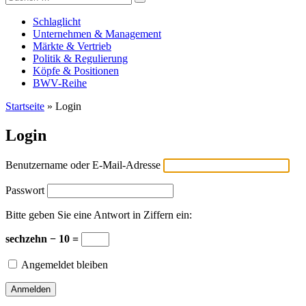
Versicherungswirtschaft-heute
nach:
Schlaglicht
Unternehmen & Management
Märkte & Vertrieb
Politik & Regulierung
Köpfe & Positionen
BWV-Reihe
Startseite
»
Login
Login
Benutzername oder E-Mail-Adresse
Passwort
Bitte geben Sie eine Antwort in Ziffern ein:
sechzehn − 10 =
Angemeldet bleiben